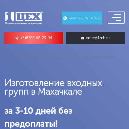
Написать в WhatsApp
+7 (8722) 52-23-04
order@1zeh.ru
Главная
Рекламная продукция
Входные группы
Изготовление входных
групп в Махачкале
за 3-10 дней без
предоплаты!